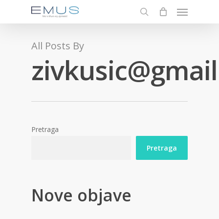
Menu
Skip
to
search
main
content
All Posts By
zivkusic@gmai
Pretraga
Pretraga
Nove objave