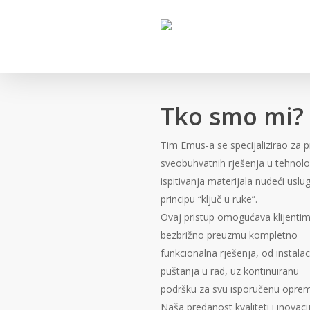
Skip
to
main
content
Tko smo mi?
Tim Emus-a se specijalizirao za 
sveobuhvatnih rješenja u tehnolog
ispitivanja materijala nudeći uslu
principu “ključ u ruke”.
Ovaj pristup omogućava klijenti
bezbrižno preuzmu kompletno
funkcionalna rješenja, od instalac
puštanja u rad, uz kontinuiranu
podršku za svu isporučenu opre
Naša predanost kvaliteti i inovaci