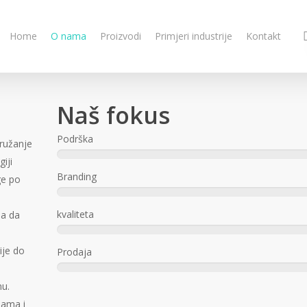
Home
O nama
Proizvodi
Primjeri industrije
Kontakt
Naš fokus
Podrška
pružanje
iji
Branding
ge po
kvaliteta
ma da
ije do
Prodaja
mu.
jama i