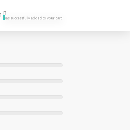
search
0
was successfully added to your cart.