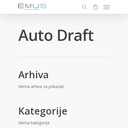
Menu
Skip
to
search
main
content
Auto Draft
Arhiva
Nema arhiva za prikazati.
Kategorije
Nema kategorija