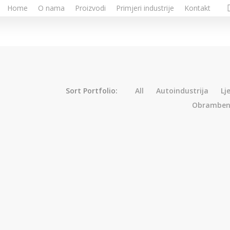
Home
O nama
Proizvodi
Primjeri industrije
Kontakt
Sort Portfolio:
All
Autoindustrija
Lj
Obrambena
1
1