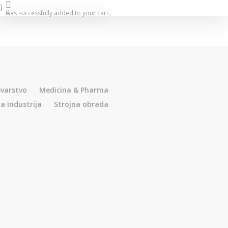
search
0
was successfully added to your cart.
evarstvo
Medicina & Pharma
 Industrija
Strojna obrada
1