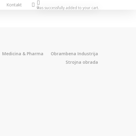
search
e
Kontakt
0
was successfully added to your cart.
Medicina & Pharma
Obrambena Industrija
Strojna obrada