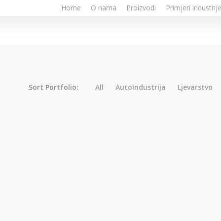
Home
O nama
Proizvodi
Primjeri industrij
Sort Portfolio:
All
Autoindustrija
Ljevarstvo