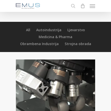
Menu
Skip
to
search
main
content
All
Autoindustrija
Ljevarstvo
Medicina & Pharma
Obrambena Industrija
Strojna obrada