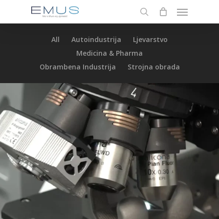
Menu
Skip
to
search
main
All
Autoindustrija
Ljevarstvo
content
Medicina & Pharma
Obrambena Industrija
Strojna obrada