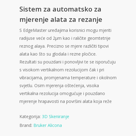
od
Sistem za automatsko za
ukupno
5 (
korisnika)
mjerenje alata za rezanje
S EdgeMaster uređajima korisnici mogu mjeriti
radijuse veće od 2μm kao i raličite geomtetrije
reznog alaya. Precizno se mjere različiti tipovi
alata kao što su glodala i rezne pločice.
Rezultati su pouzdani i ponovljivi te se isporučuju
s visokom vertikalnom rezolucijom čak i pri
vibracijama, promjenama temperature i okolnom
svjetlu. Osim mjerenja oštećenja, visoka
vertikalna rezolucija omogućuje i pouzdano
mjerenje hrapavosti na površini alata koja reže
Kategorija:
3D Skeniranje
Brand:
Bruker Alicona