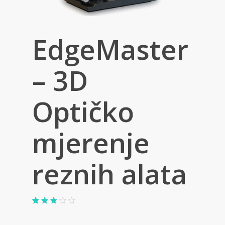
EdgeMaster
– 3D
Optičko
mjerenje
reznih alata
Korisničke
2
ocjene:
3.00