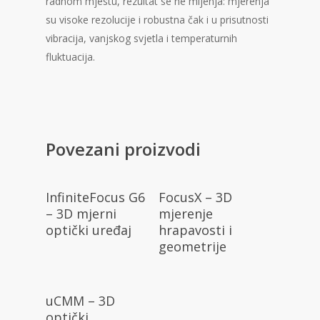
radnom mjestu, rezultat se ne mijenja: mjerenja
su visoke rezolucije i robustna čak i u prisutnosti
vibracija, vanjskog svjetla i temperaturnih
fluktuacija.
Povezani proizvodi
Pročitaj Više
Pročitaj Više
InfiniteFocus G6
FocusX – 3D
– 3D mjerni
mjerenje
optički uređaj
hrapavosti i
geometrije
Pročitaj Više
uCMM – 3D
optički