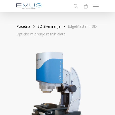
Menu
Skip
to
search
main
content
Početna
3D Skeniranje
EdgeMaster – 3D
Optičko mjerenje reznih alata