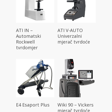
Pročitaj Više
Pročitaj Više
ATI IN –
ATI V-AUTO
Automatski
Univerzalni
Rockwell
mjerač tvrdoće
tvrdomjer
Pročitaj Više
Pročitaj Više
E4 Esaport Plus
Wiki 90 – Vickers
mjerač tvrdoće