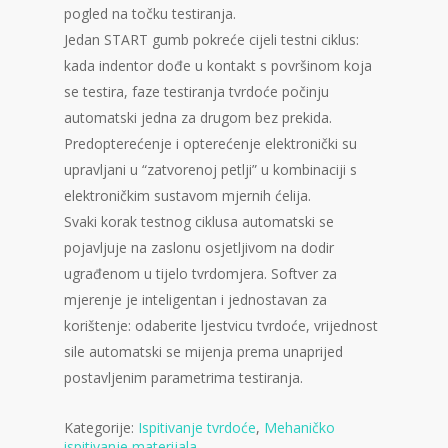
pogled na točku testiranja.
Jedan START gumb pokreće cijeli testni ciklus:
kada indentor dođe u kontakt s površinom koja
se testira, faze testiranja tvrdoće počinju
automatski jedna za drugom bez prekida.
Predopterećenje i opterećenje elektronički su
upravljani u “zatvorenoj petlji” u kombinaciji s
elektroničkim sustavom mjernih ćelija.
Svaki korak testnog ciklusa automatski se
pojavljuje na zaslonu osjetljivom na dodir
ugrađenom u tijelo tvrdomjera. Softver za
mjerenje je inteligentan i jednostavan za
korištenje: odaberite ljestvicu tvrdoće, vrijednost
sile automatski se mijenja prema unaprijed
postavljenim parametrima testiranja.
Kategorije:
Ispitivanje tvrdoće
,
Mehaničko
ispitivanje materijala