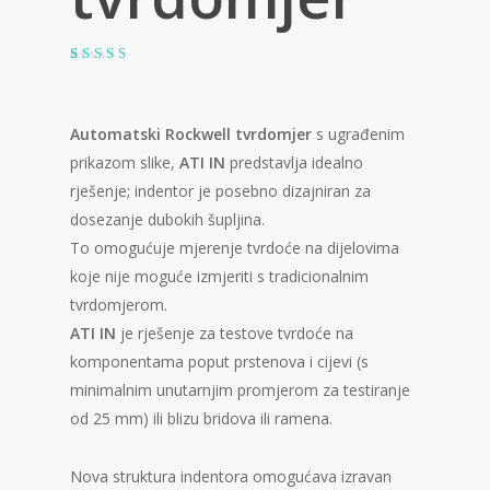
Korisnička
1
ocjena:
3.00
od
ukupno
Automatski Rockwell tvrdomjer
s ugrađenim
5 (
korisnika)
prikazom slike,
ATI IN
predstavlja idealno
rješenje; indentor je posebno dizajniran za
dosezanje dubokih šupljina.
To omogućuje mjerenje tvrdoće na dijelovima
koje nije moguće izmjeriti s tradicionalnim
tvrdomjerom.
ATI IN
je rješenje za testove tvrdoće na
komponentama poput prstenova i cijevi (s
minimalnim unutarnjim promjerom za testiranje
od 25 mm) ili blizu bridova ili ramena.
Nova struktura indentora omogućava izravan