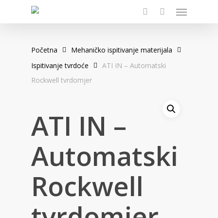
Menu
Skip
to
search
main
content
Početna
Mehaničko ispitivanje materijala
Ispitivanje tvrdoće
ATI IN – Automatski
Rockwell tvrdomjer
ATI IN –
Automatski
Rockwell
tvrdomjer