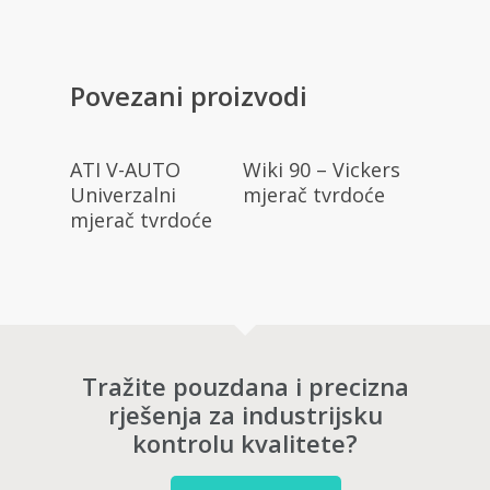
Povezani proizvodi
Pročitaj Više
Pročitaj Više
ATI V-AUTO
Wiki 90 – Vickers
Univerzalni
mjerač tvrdoće
mjerač tvrdoće
Tražite pouzdana i precizna
rješenja za industrijsku
kontrolu kvalitete?